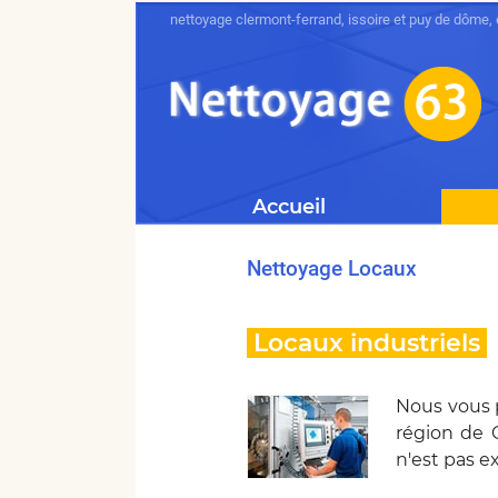
nettoyage clermont-ferrand, issoire et puy de dôme, en
Accueil
Nettoyage Locaux
Locaux industriels
Nous vous p
région de 
n'est pas e